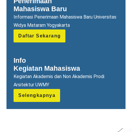
Penerimaan
Mahasiswa Baru
Informasi Penerimaan Mahasiswa Baru Universitas
Widya Mataram Yogyakarta
Daftar Sekarang
Info
Kegiatan Mahasiswa
Kegiatan Akademis dan Non Akademis Prodi
Arsitektur UWMY
Selengkapnya