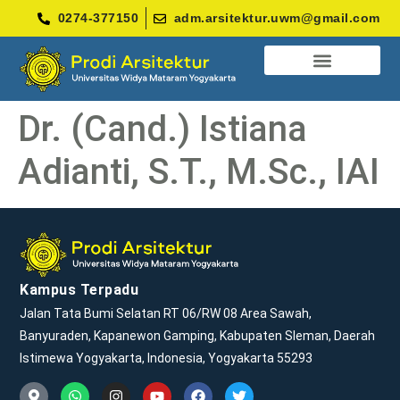
0274-377150
adm.arsitektur.uwm@gmail.com
BERITA DAN INFORMASI
Dr. (Cand.) Istiana
Adianti, S.T., M.Sc., IAI
Kampus Terpadu
Jalan Tata Bumi Selatan RT 06/RW 08 Area Sawah,
Banyuraden, Kapanewon Gamping, Kabupaten Sleman, Daerah
Istimewa Yogyakarta, Indonesia, Yogyakarta 55293